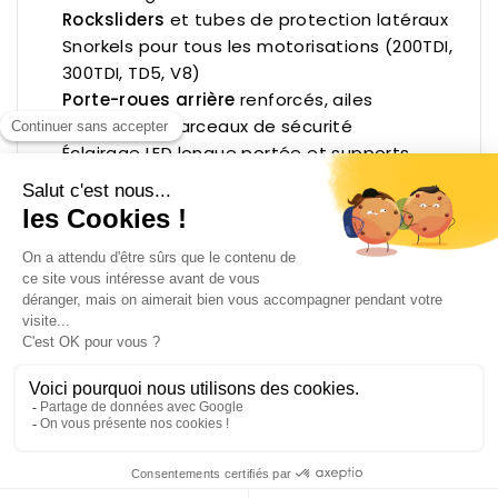
Rocksliders
et tubes de protection latéraux
Snorkels
pour tous les motorisations (200TDI,
300TDI, TD5, V8)
Porte-roues arrière
renforcés, ailes
tubulaires et arceaux de sécurité
Éclairage LED longue portée et supports
dédiés
Suspensions Land Rover : confort,
charge et capacités off-road
Un Land Rover bien préparé doit encaisser aussi
bien les kilomètres d'autoroute que les pistes
défoncées. Nos solutions de suspension
s'adaptent à chaque usage : expedition
chargée, remorquage, franchissement pur ou
voyage longue distance. On y retrouve les
ressorts renforcés
Raptor 4x4
, les kits de
réhausse +5 cm et +7,5 cm, ainsi que les