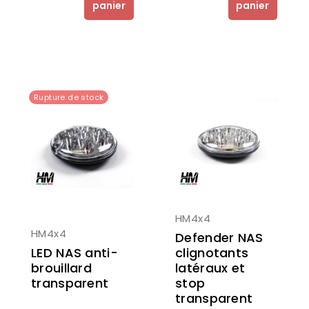
panier
panier
Rupture de stock
HM4x4
HM4x4
Defender NAS
LED NAS anti-
clignotants
brouillard
latéraux et
transparent
stop
transparent