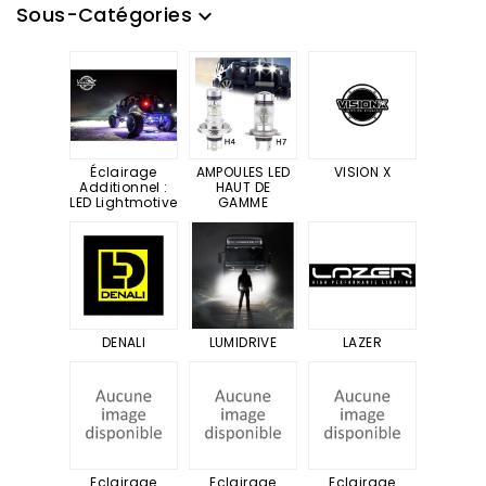
Sous-Catégories
expand_more
Éclairage
AMPOULES LED
VISION X
Additionnel :
HAUT DE
LED Lightmotive
GAMME
DENALI
LUMIDRIVE
LAZER
Eclairage
Eclairage
Eclairage