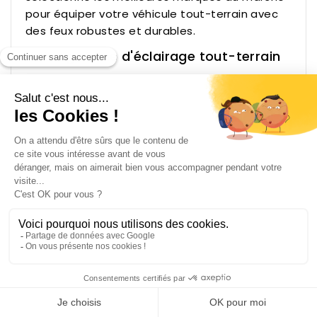
pour équiper votre véhicule tout-terrain avec
des feux robustes et durables.
Notre gamme d'éclairage tout-terrain
Eclairage avant
: phares LED 7 pouces,
optiques rectangulaires, adaptateurs pour
montage sur Defender, Suzuki Samurai, Jeep
Wrangler et plus encore.
Eclairage arrière
: feux stop, feux de
position, feux de recul pour Nissan Patrol
Y60/Y61, Toyota Hilux, Toyota Séries 7 et
Suzuki Samurai.
Eclairage additionnel
: barres LED,
projecteurs longue portée et canons
lumineux pour une visibilité maximale hors
route.
Eclairage intérieur
: solutions LED pour
l'habitacle de votre 4x4.