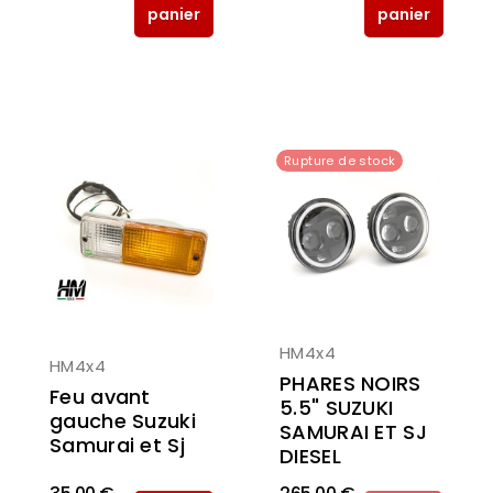
panier
panier
Rupture de stock
HM4x4
HM4x4
PHARES NOIRS
Feu avant
5.5" SUZUKI
gauche Suzuki
SAMURAI ET SJ
Samurai et Sj
DIESEL