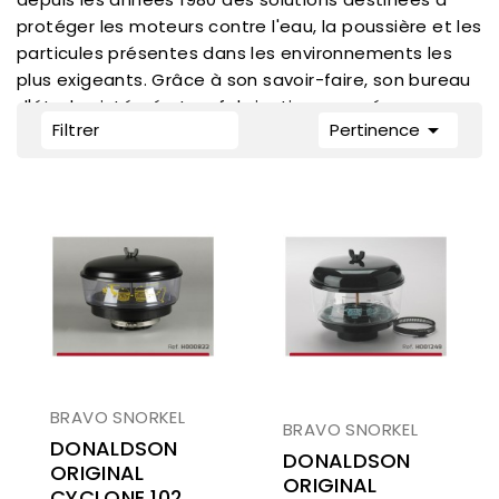
protéger les moteurs contre l'eau, la poussière et les
particules présentes dans les environnements les
plus exigeants. Grâce à son savoir-faire, son bureau
d'études intégré et sa fabrication européenne,

Filtrer
Pertinence
Bravo Snorkel est aujourd'hui une référence
incontournable dans l'univers du voyage, de
l'overlanding, du franchissement et des expéditions
tout-terrain. Kayman Off Road est distributeur
officiel Bravo Snorkel pour la France.
BRAVO SNORKEL
BRAVO SNORKEL
DONALDSON
DONALDSON
ORIGINAL
ORIGINAL
CYCLONE 102