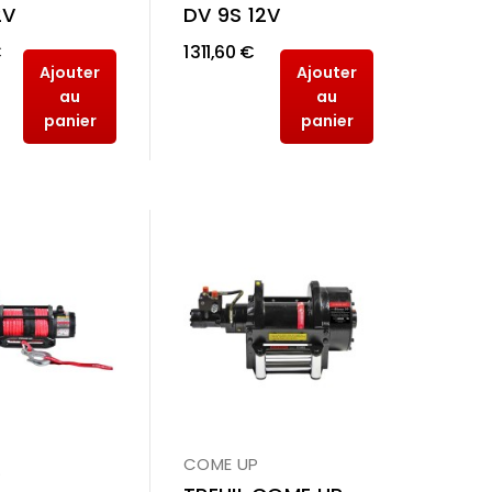
2V
DV 9S 12V
€
1 311,60 €
Ajouter
Ajouter
au
au
panier
panier
COME UP
P