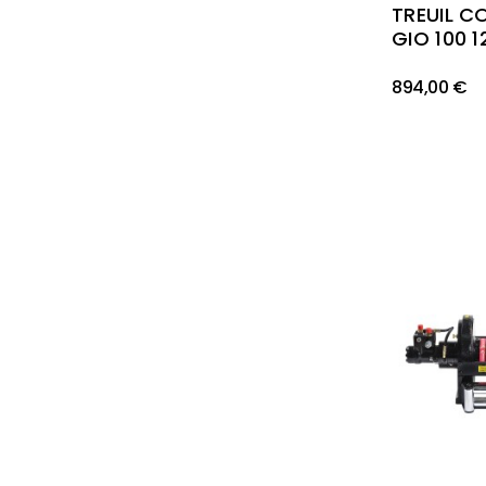
TREUIL C
GIO 100 1
894,00 €