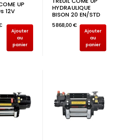
TREUIL COME UP
 COME UP
HYDRAULIQUE
s 12V
BISON 20 EN/STD
€
5 868,00 €
Ajouter
Ajouter
au
au
panier
panier