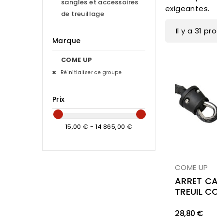
sangles et accessoires
exigeantes.
de treuillage
Il y a 31 pr
Marque
COME UP
Réinitialiser ce groupe
Prix
15,00 € - 14 865,00 €
COME UP
ARRET CA
TREUIL C
28,80 €