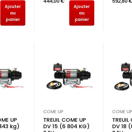
444,00 €
592,80 
Ajouter
Ajouter
au
au
panier
panier
COME UP
COME U
OME UP
TREUIL COME UP
TREUIL
443 kg)
DV 15 (6 804 KG)
DV 18 (