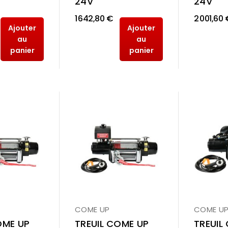
24V
24V
1 642,80 €
2 001,60 
Ajouter
Ajouter
au
au
panier
panier
COME UP
COME U
OME UP
TREUIL COME UP
TREUIL