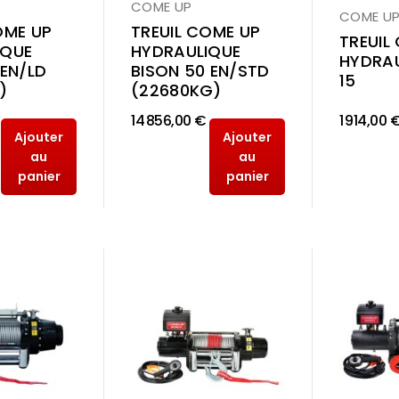
COME UP
COME U
OME UP
TREUIL COME UP
TREUIL
IQUE
HYDRAULIQUE
HYDRAU
 EN/LD
BISON 50 EN/STD
15
)
(22680KG)
14 856,00 €
1 914,00 
Ajouter
Ajouter
au
au
panier
panier