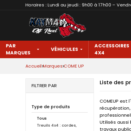
Horaires : Lundi au jeudi : 9h00 à 17h00 – Vendr
PAR
ACCESSOIRES
VÉHICULES
MARQUES
4X4
Accueil
Marques
COME UP
Liste des 
FILTRER PAR
COMEUP est l'
Type de produits
récupération, 
professionnel
Tous
Utilisés auss
Treuils 4x4 : cordes,
travaux publi