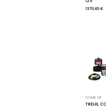
12V
1 370,40 €
COME UP
TREUIL C