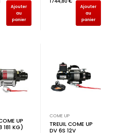
€
1 744,80 €
Ajouter
Ajouter
au
au
panier
panier
P
COME UP
 COME UP
TREUIL COME UP
8 181 KG)
DV 6S 12V