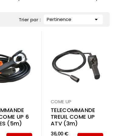

Pertinence
Trier par :
P
COME UP
OMMANDE
TELECOMMANDE
 COME UP 6
TREUIL COME UP
ES (5m)
ATV (3m)
36,00 €