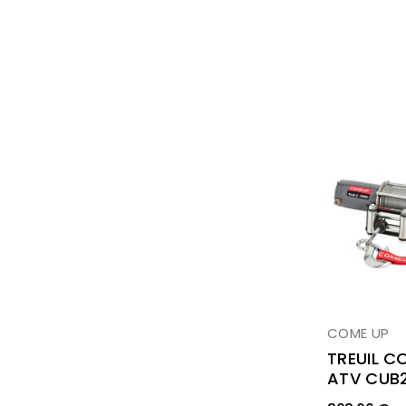
COME UP
TREUIL C
ATV CUB2