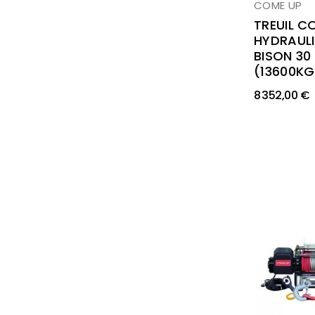
COME UP
TREUIL C
HYDRAUL
BISON 30
(13600KG
8 352,00 €