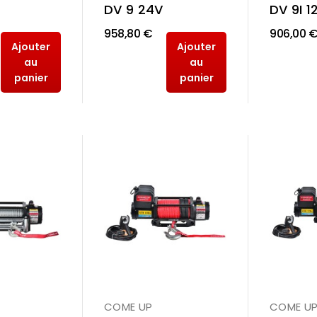
DV 9 24V
DV 9I 1
958,80 €
906,00 
Ajouter
Ajouter
au
au
panier
panier
COME UP
COME U