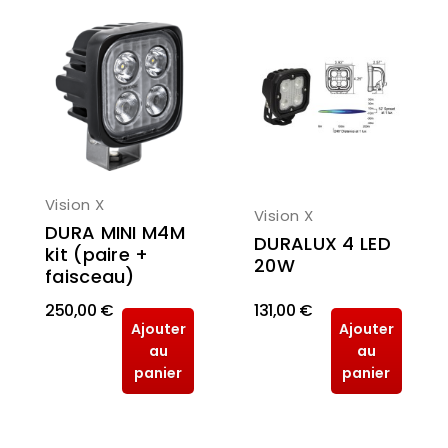
Vision X
Vision X
DURA MINI M4M
DURALUX 4 LED
kit (paire +
20W
faisceau)
250,00 €
131,00 €
Ajouter
Ajouter
au
au
panier
panier