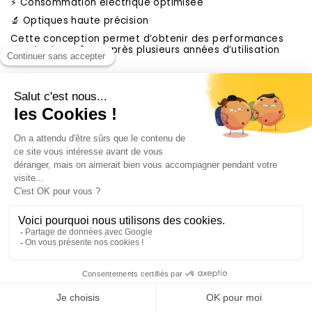
⚡ Consommation électrique optimisée
🔬 Optiques haute précision
Cette conception permet d’obtenir des performances
constantes même après plusieurs années d’utilisation
intensive.
Des certifications reconnues dans le monde
entier
Les produits Vision X répondent aux normes les plus
exigeantes :
✅ CE
✅ ECE
✅ SAE
✅ IP68
✅ IP69K
✅ Normes industrielles internationales
Ces certifications garantissent un niveau de qualité
adapté aux applications professionnelles et aux
environnements extrêmes.