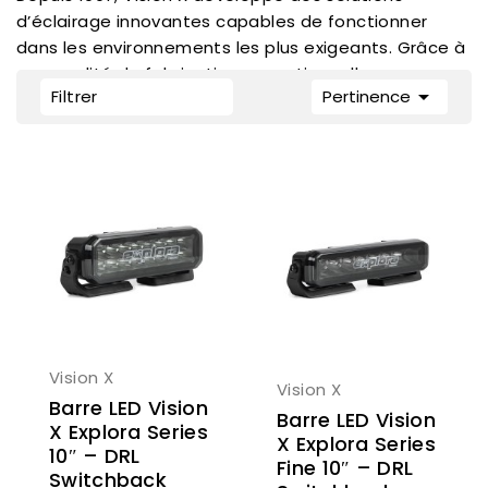
d’éclairage innovantes capables de fonctionner
dans les environnements les plus exigeants. Grâce à
une qualité de fabrication exceptionnelle, une

Filtrer
Pertinence
puissance lumineuse remarquable et des
certifications internationales rigoureuses, Vision X
est devenue une référence incontournable pour les
utilisateurs qui exigent une visibilité maximale et une
fiabilité sans compromis. Kayman Off Road est
distributeur officiel France des produits Vision X.
Vision X
Vision X
Barre LED Vision
Barre LED Vision
X Explora Series
X Explora Series
10″ – DRL
Fine 10″ – DRL
Switchback