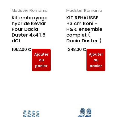
Mudster Romania
Mudster Romania
Kit embrayage
KIT REHAUSSE
hybride Kevlar
+3 cm Koni -
Pour Dacia
H&R, ensemble
Duster 4x4 1.5
complet (
dCI
Dacia Duster )
1 052,00 €
1 248,00 €
Ajouter
Ajouter
au
au
panier
panier