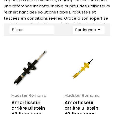
une référence incontournable auprès des utilisateurs
recherchant des solutions fiables, robustes et
testées en conditions réelles. Grâce à son expertise
exclusivement orientée vers le Dacia Duster, Mudster

Filtrer
Pertinence
propose des équipements de qualité destinés à
améliorer les performances tout-terrain, la
protection et les capacités d’aventure du véhicule.
Kayman Off Road est distributeur officiel France des
produits Mudster Romania.
Mudster Romania
Mudster Romania
Amortisseur
Amortisseur
arrière Bilstein
arrière Bilstein
+3.5cm pour
+3.5cm pour