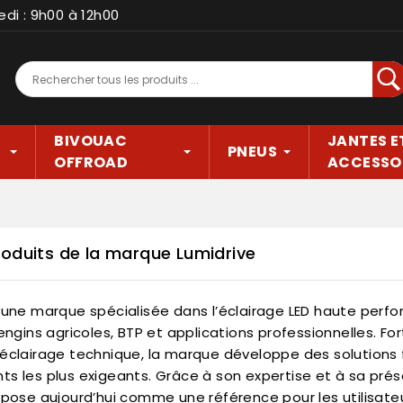
edi : 9h00 à 12h00
Rec
BIVOUAC
JANTES E
PNEUS
OFFROAD
ACCESSO
roduits de la marque Lumidrive
 une marque spécialisée dans l’éclairage LED haute perform
 engins agricoles, BTP et applications professionnelles. Fo
éclairage technique, la marque développe des solutions 
s les plus exigeants. Grâce à son expertise et à sa prés
mpose aujourd’hui comme une référence pour les utilisate