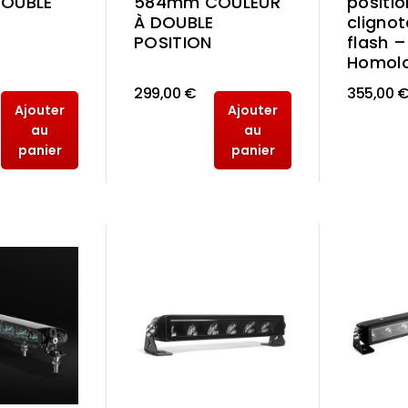
OUBLE
584mm COULEUR
positio
À DOUBLE
cligno
POSITION
flash –
Homolo
299,00 €
355,00 
Ajouter
Ajouter
au
au
panier
panier