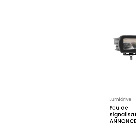
Lumidrive
Feu de
signalisa
ANNONC