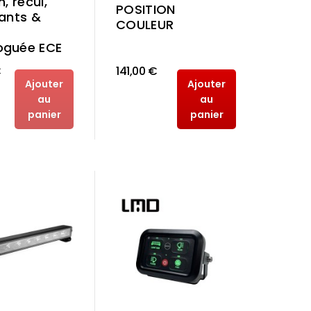
n, recul,
POSITION
tants &
COULEUR
guée ECE
€
141,00 €
Ajouter
Ajouter
au
au
panier
panier