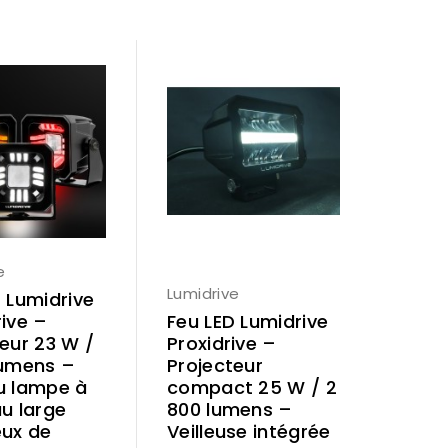
e
Lumidrive
 Lumidrive
ive –
Feu LED Lumidrive
eur 23 W /
Proxidrive –
lumens –
Projecteur
u lampe à
compact 25 W / 2
u large
800 lumens –
eux de
Veilleuse intégrée