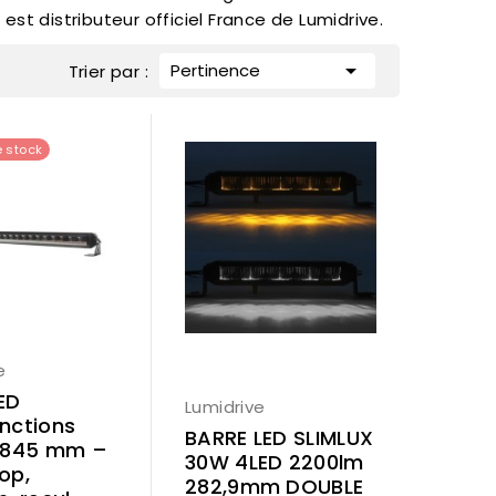
t distributeur officiel France de Lumidrive.

Pertinence
Trier par :
e stock
e
ED
Lumidrive
onctions
BARRE LED SLIMLUX
e 845 mm –
30W 4LED 2200lm
op,
282,9mm DOUBLE