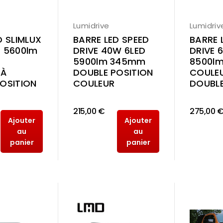
Lumidrive
Lumidriv
D SLIMLUX
BARRE LED SPEED
BARRE 
 5600lm
DRIVE 40W 6LED
DRIVE 
m
5900lm 345mm
8500l
 À
DOUBLE POSITION
COULE
OSITION
COULEUR
DOUBLE
215,00 €
275,00 
Ajouter
Ajouter
au
au
panier
panier