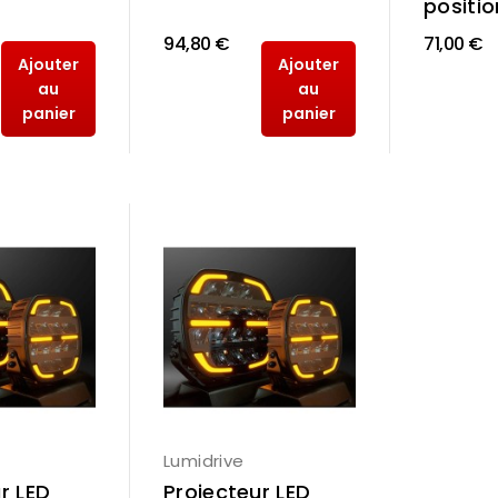
positio
94,80 €
71,00 €
Ajouter
Ajouter
au
au
panier
panier
Lumidrive
r LED
Projecteur LED