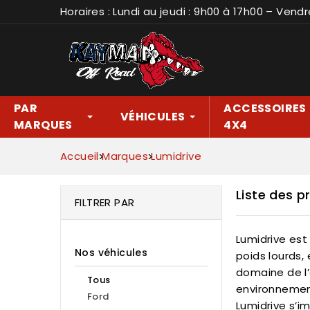
Horaires : Lundi au jeudi : 9h00 à 17h00 – Vendr
PAR
ACCESSOIRES
VÉHICULES
MARQUES
4X4
Accueil
Marques
Lumidrive
Liste des p
FILTRER PAR
Lumidrive est
Nos véhicules
poids lourds,
domaine de l’
Tous
environnement
Ford
Lumidrive s’i