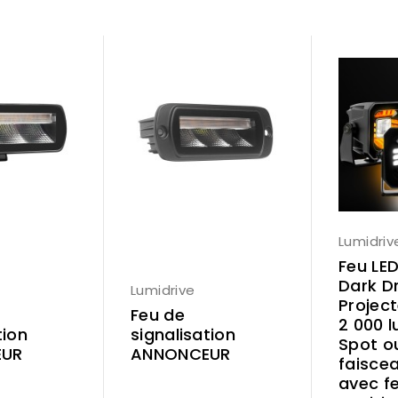
Lumidriv
Feu LED
Dark Dr
Lumidrive
Project
Feu de
2 000 
tion
signalisation
Spot o
EUR
ANNONCEUR
faiscea
avec f