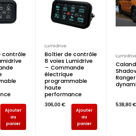
Lumidrive
e contrôle
Boîtier de contrôle
Lumidriv
umidrive
8 voies Lumidrive
Calandr
ande
– Commande
Shadow
e
électrique
Ranger
mable
programmable
dynam
haute
ance
performance
306,00 €
538,80 
Ajouter
Ajouter
au
au
panier
panier