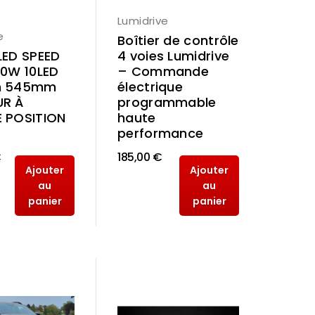
Lumidrive
e
Boîtier de contrôle
LED SPEED
4 voies Lumidrive
60W 10LED
– Commande
m 545mm
électrique
UR À
programmable
 POSITION
haute
performance
€
185,00 €
Ajouter
Ajouter
au
au
panier
panier