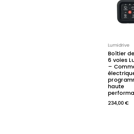
Lumidrive
Boîtier d
6 voies L
– Comm
électriqu
program
haute
perform
234,00 €