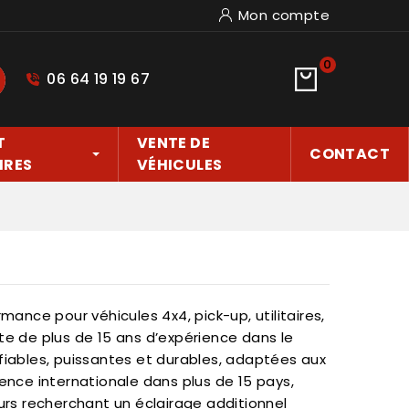
Mon compte
0
06 64 19 19 67
hercher
T
VENTE DE
CONTACT
IRES
VÉHICULES
ance pour véhicules 4x4, pick-up, utilitaires,
rte de plus de 15 ans d’expérience dans le
fiables, puissantes et durables, adaptées aux
ence internationale dans plus de 15 pays,
urs recherchant un éclairage additionnel