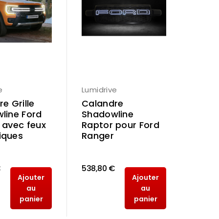
e
Lumidrive
e Grille
Calandre
line Ford
Shadowline
 avec feux
Raptor pour Ford
iques
Ranger
€
538,80 €
Ajouter
Ajouter
au
au
panier
panier