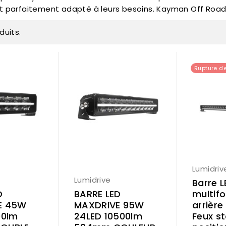
 parfaitement adapté à leurs besoins. Kayman Off Road es
oduits.
Rupture d
Lumidriv
Lumidrive
Barre L
D
BARRE LED
multif
E 45W
MAXDRIVE 95W
arrièr
00lm
24LED 10500lm
Feux st