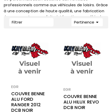
professionnels comme aux véhicules de loisirs. Grâce
à une conception de haute qualité, une fabrication
rigoureuse et une parfaite intégration aux véhicules

Filtrer
Pertinence
d’origine, EGR est devenue une référence mondiale
auprès des constructeurs automobiles et des
utilisateurs exigeants. Kayman Off Road est
distributeur officiel EGR pour la France.
EGR
EGR
COUVRE BENNE
COUVRE BENNE
ALU FORD
ALU HILUX REVO
RANGER 2012
DCB NOIR
DCB NOIR