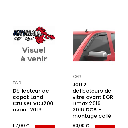
EGR
EGR
Jeu 2
Déflecteur de
déflecteurs de
capot Land
vitre avant EGR
Cruiser VDJ200
Dmax 2016-
avant 2016
2016 DCB -
montage collé
117,00 €
90,00 €