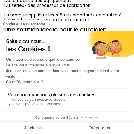
De la fiabilité des équipements.
Du sérieux des processus de fabrication.
La marque applique les mêmes standards de qualité à
l’ensemble de ses produits aftermarket.
Une solution idéale pour le quotidien
comme pour l’aventure
Les équipements EGR sont particulièrement adaptés pour
:
🚙 Les SUV.
🛻 Les pick-up.
🌍 Les véhicules de voyage.
🏜️ Les pistes et chemins.
🔧 Les usages professionnels.
🚗 Les trajets quotidiens.
Ils permettent d’améliorer à la fois la protection et le
confort d’utilisation du véhicule.
Compatibilité avec les principaux modèles
du marché
Les accessoires EGR équipent régulièrement :
Ford Ranger