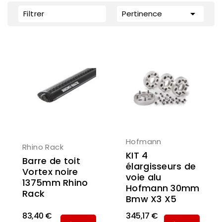

Filtrer
Pertinence
Hofmann
Rhino Rack
KIT 4
Barre de toit
élargisseurs de
Vortex noire
voie alu
1375mm Rhino
Hofmann 30mm
Rack
Bmw X3 X5
83,40 €
345,17 €