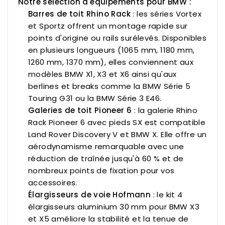
Notre sélection d'équipements pour BMW :
Barres de toit Rhino Rack
: les séries Vortex
et Sportz offrent un montage rapide sur
points d'origine ou rails surélevés. Disponibles
en plusieurs longueurs (1065 mm, 1180 mm,
1260 mm, 1370 mm), elles conviennent aux
modèles
BMW X1, X3 et X6
ainsi qu'aux
berlines et breaks comme la
BMW Série 5
Touring G31
ou la
BMW Série 3 E46
.
Galeries de toit Pioneer 6
: la
galerie Rhino
Rack Pioneer 6 avec pieds SX
est compatible
Land Rover Discovery V et BMW X. Elle offre un
aérodynamisme remarquable avec une
réduction de traînée jusqu'à 60 % et de
nombreux points de fixation pour vos
accessoires.
Élargisseurs de voie Hofmann
: le
kit 4
élargisseurs aluminium 30 mm pour BMW X3
et X5
améliore la stabilité et la tenue de