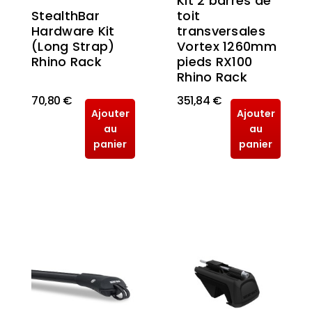
Kit 2 barres de
StealthBar
toit
Hardware Kit
transversales
(Long Strap)
Vortex 1260mm
Rhino Rack
pieds RX100
Rhino Rack
70,80 €
351,84 €
Ajouter
Ajouter
au
au
panier
panier