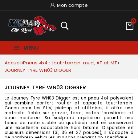
Mon compte
0
MENU
Accueil
Pneus 4x4 : tout-terrain, mud, AT et MT
JOURNEY TYRE WN03 DIGGER
JOURNEY TYRE WN03 DIGGER
Le Journey Tyre WN03 Digger est un pneu 4x4 polyvalent
qui combine confort routier et capacite tout-terrain.
Concu pour les SUV, pick-up et utilitaires, il offre une
motricite fiable sur gravier, terre, pistes forestieres et
boue moderee. Sa sculpture equilibree garantit une
tenue de route stable au quotidien tout en conservant
une excellente adaptabilite hors bitume. Disponible en
plusieurs dimensions (31, 35 et 37 pouces), il s'adapte a
de nombreux vehicules 4x4 sans preparation specifique.