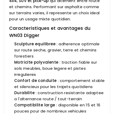
4x4, SUV et pick-up
qui alternent entre route
et chemins. Performant sur asphalte comme
sur terrains varies, il represente un choix ideal
pour un usage mixte quotidien.
Caracteristiques et avantages du
WN03 Digger
Sculpture equilibree
: adherence optimale
sur route seche, gravier, terre et chemins
forestiers
Motricite polyvalente
: traction fiable sur
sols meubles, boue legere et pistes
irregulieres
Confort de conduite
: comportement stable
et silencieux pour les trajets quotidiens
Durabilite
: construction resistante adaptee
a l'alternance route / tout-terrain
Compatibilite large
: disponible en 15 et 16
pouces pour de nombreux vehicules