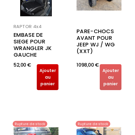
RAPTOR 4x4
PARE-CHOCS
EMBASE DE
AVANT POUR
SIEGE POUR
JEEP WJ / WG
WRANGLER JK
(XXT)
GAUCHE
52,00 €
1 098,00 €
Ajouter
Ajouter
au
au
panier
panier
Rupture de stock
Rupture de stock