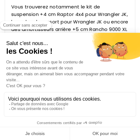
Vous trouverez notamment le
kit de
suspension +4 cm Raptor 4x4 pour Wrangler JK
,
les
cales de ressort pour Wrangler JK
ou encore
des
amortisseurs arrière +5 cm Rancho 9000 XL
pour Cherokee XJ
. Pour ceux qui roulent aussi
en Suzuki, le
kit réhausse +7,5 cm XT
Automotive & Rancho
complète la gamme.
Jeep Wrangler : une icône à
personnaliser sans limite
Le Wrangler est sans doute le 4x4 le plus
personnalisable au monde. Franchissement pur,
raid, overland ou simple allure off-road
affirmée : tout devient possible. Pourquoi se
contenter d'un véhicule d'origine quand on
peut le faire évoluer étape par étape ? Nous
proposons une large sélection d'accessoires
carrosserie et franchissement :