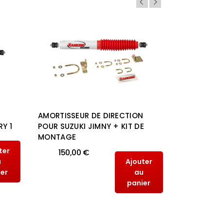
N
AMORTISSEUR DE DIRECTION
AMORTISS
Y 1
POUR SUZUKI JIMNY + KIT DE
AUTOMOTI
MONTAGE
DEFENDER
ter
150,00 €
113,
u
Ajouter
ier
au
panier