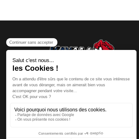
NOUS CONTACTER
Téléphone
:
06 64 19 19 67
Email
:
contact@kayman-
offroad.fr