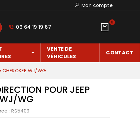
Mon compte
0
06 64 19 19 67
hercher
T
VENTE DE
CONTACT
IRES
VÉHICULES
ND CHEROKEE WJ/WG
IRECTION POUR JEEP
 WJ/WG
nce
: RS5409