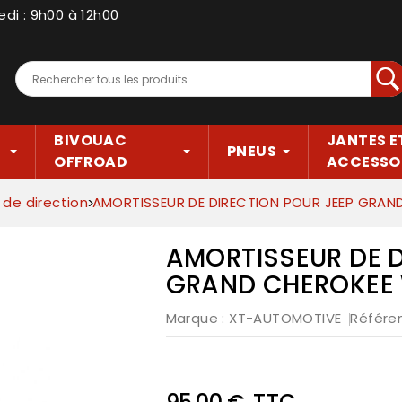
edi : 9h00 à 12h00
Rec
BIVOUAC
JANTES E
PNEUS
OFFROAD
ACCESSO
 de direction
AMORTISSEUR DE DIRECTION POUR JEEP GRA
AMORTISSEUR DE D
GRAND CHEROKEE
Marque :
XT-AUTOMOTIVE
Référe
TTC