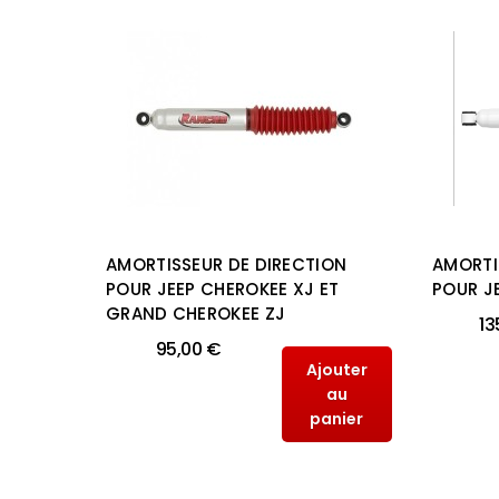
ON XT
AMORTISSEUR DE DIRECTION
AMORTI
N
POUR JEEP CHEROKEE XJ ET
POUR J
GRAND CHEROKEE ZJ
13
95,00 €
outer
Ajouter
au
au
anier
panier