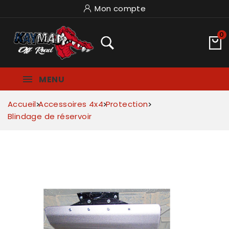
Mon compte
0
MENU
Accueil
Accessoires 4x4
Protection
Blindage de réservoir