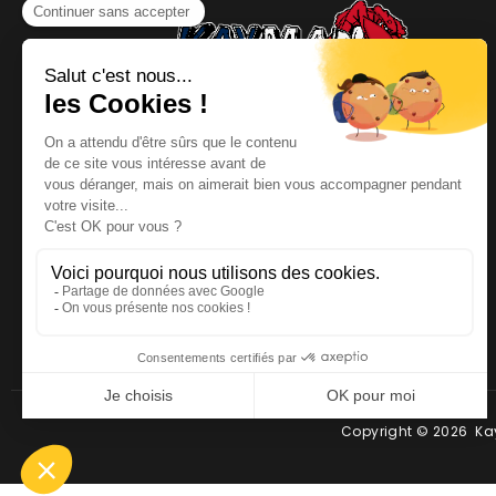
NOUS CONTACTER
Téléphone
:
06 64 19 19 67
Email
:
contact@kayman-
offroad.fr
Copyright © 2026 Kay