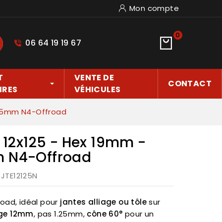
Mon compte
0
06 64 19 19 67
hercher
T
VENTE DE
CONTACT
IRES
VÉHICULES
 L35mm N4-Offroad
r 12x125 - Hex 19mm -
m N4-Offroad
: JTE12125N
oad, idéal pour
jantes alliage ou tôle
sur
age 12mm
, pas 1.25mm,
cône 60°
pour un