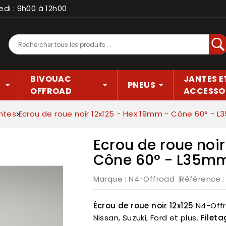
edi : 9h00 à 12h00
Rec
BIVOUAC
JANTES E
PNEUS
OFFROAD
ACCESSO
ntes
Ecrou de roue noir 12x125 - Hex 19mm - Cône 60° -
Ecrou de roue noi
Cône 60° - L35m
Marque :
N4-Offroad
Référence
Écrou de roue noir 12x125
N4-Offr
Nissan, Suzuki, Ford et plus.
Filet