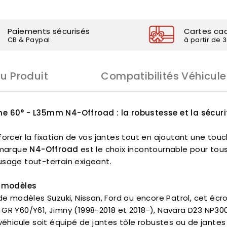
Paiements sécurisés
Cartes ca
CB & Paypal
à partir de 
Du Produit
Compatibilités Véhicule
ne 60° - L35mm N4-Offroad : la robustesse et la sécuri
forcer la fixation de vos jantes tout en ajoutant une tou
a marque
N4-Offroad
est le choix incontournable pour tous
usage tout-terrain exigeant.
x modèles
modèles Suzuki, Nissan, Ford ou encore Patrol, cet écro
 GR Y60/Y61, Jimny (1998-2018 et 2018-), Navara D23 NP30
 véhicule soit équipé de jantes tôle robustes ou de jante