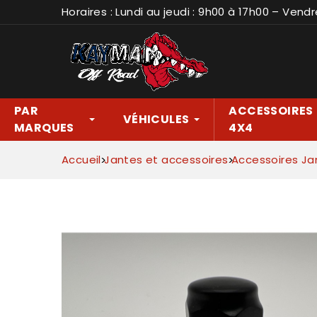
Horaires : Lundi au jeudi : 9h00 à 17h00 – Vendr
PAR
ACCESSOIRES
VÉHICULES
MARQUES
4X4
Accueil
Jantes et accessoires
Accessoires Ja