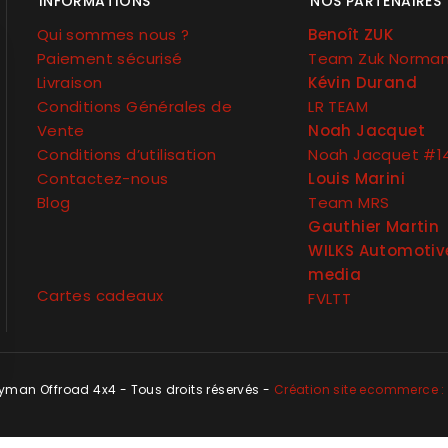
INFORMATIONS
NOS PARTENAIRES
Qui sommes nous ?
Benoît ZUK
Paiement sécurisé
Team Zuk Norma
Livraison
Kévin Durand
Conditions Générales de
LR TEAM
Vente
Noah Jacquet
Conditions d’utilisation
Noah Jacquet #1
Contactez-nous
Louis Marini
Blog
Team MRS
Gauthier Martin
WILKS Automotiv
media
Cartes cadeaux
FVLTT
man Offroad 4x4 - Tous droits réservés -
Création site ecommerce : 