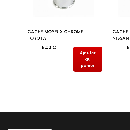
CACHE MOYEUX CHROME
CACHE
NGE
TOYOTA
NISSAN
8,00 €
8
Ajouter
outer
au
au
panier
anier