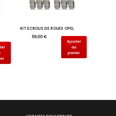
KIT ECROUS DE ROUES OPEL
KIT ECRO
MITSUBISH
59,00 €
Ajouter
59,
ter
au
u
panier
ier