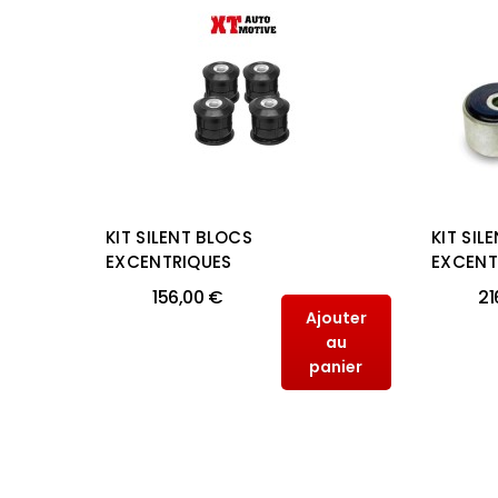
KIT SILENT BLOCS
KIT SIL
ARD
EXCENTRIQUES
EXCENT
-KZJ
156,00 €
21
Ajouter
au
outer
panier
au
anier