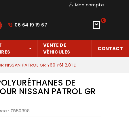
Mon compte
0
06 64 19 19 67
hercher
T
VENTE DE
CONTACT
IRES
VÉHICULES
R NISSAN PATROL GR Y60 Y61 2.8TD
 POLYURÉTHANES DE
OUR NISSAN PATROL GR
nce
: ZB50398