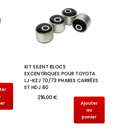
KIT SILENT BLOCS
KIT SILEN
EXCENTRIQUES POUR TOYOTA
POLYURÉT
LJ-KZJ 70/73 PHARES CARRÉES
MITSUBISH
ET HDJ 80
2015
ter
u
216,00 €
100,
ier
Ajouter
au
panier