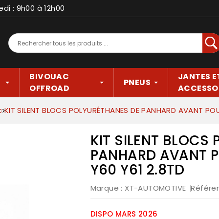
edi : 9h00 à 12h00
Rec
BIVOUAC
JANTES E
PNEUS
OFFROAD
ACCESSO
c
KIT SILENT BLOCS POLYURÉTHANES DE PANHARD AVANT POU
KIT SILENT BLOCS
PANHARD AVANT P
Y60 Y61 2.8TD
Marque :
XT-AUTOMOTIVE
Référe
DISPO MARS 2026