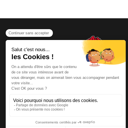
NOUS CONTACTER
Téléphone
:
06 64 19 19 67
Email
:
contact@kayman-
offroad.fr