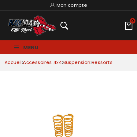
Mon compte
0
MENU
Accueil
Accessoires 4x4
Suspension
Ressorts