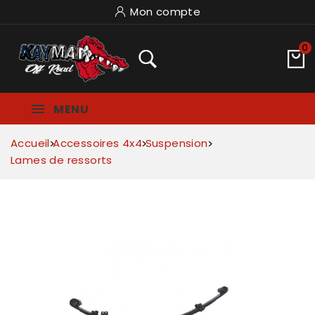
Mon compte
0
MENU
Accueil
Accessoires 4x4
Suspension
Lames de ressorts