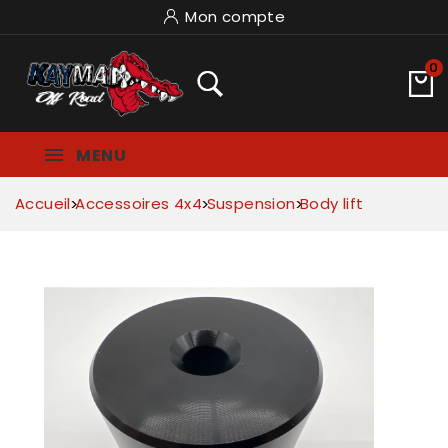
Mon compte
0
MENU
Accueil
Accessoires 4x4
Suspension
Body lift