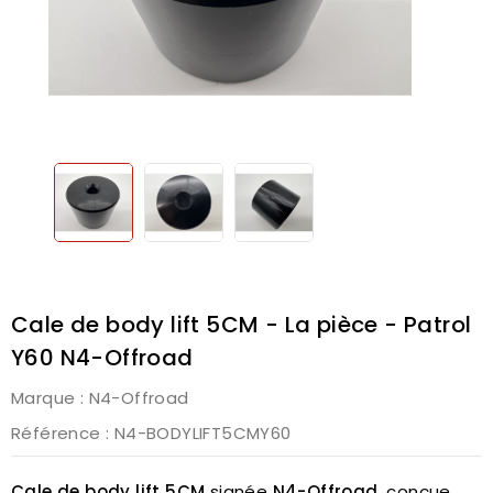
Cale de body lift 5CM - La pièce - Patrol
Y60 N4-Offroad
Marque :
N4-Offroad
Référence
: N4-BODYLIFT5CMY60
Cale de body lift 5CM
signée
N4-Offroad
, conçue