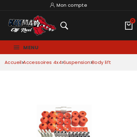
Mon compte
0
MENU
Accueil
Accessoires 4x4
Suspension
Body lift