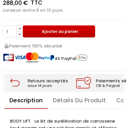
TTC
288,00 €
Livraison entre 8 et 10 jours
Ajouter au panier
Paiement 100% sécurisé
4X PayPal
Retours acceptés
Paiements séc
sous 14 jours
CB & Paypal
Description
Détails Du Produit
Com
BODY LIFT
Le kit de surélévation de carrosserie
tout-terrain est une solution simple et efficace