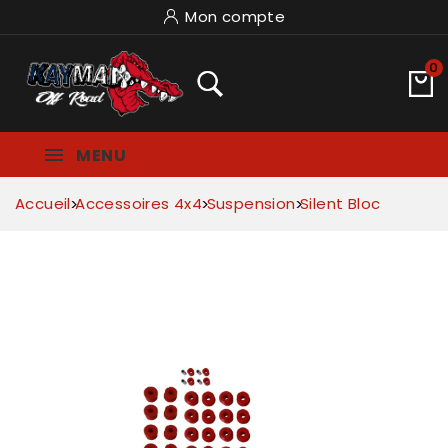
Mon compte
0
MENU
Accueil
Accessoires 4x4
Suspension
Silent Bloc