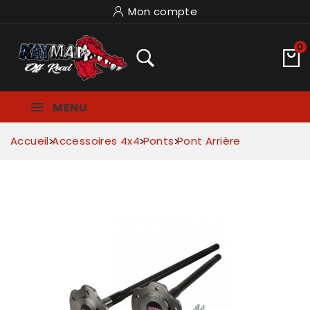
Mon compte
0
MENU
Accueil
Accessoires 4x4
Ponts
Pont Arrière