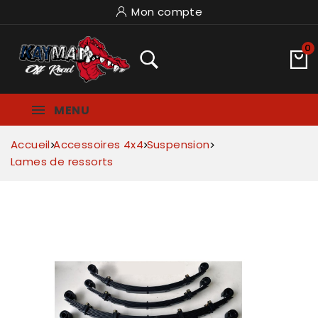
Mon compte
0
MENU
Accueil
Accessoires 4x4
Suspension
Lames de ressorts