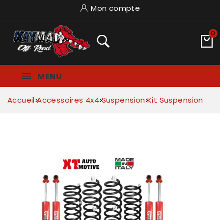
Mon compte
0
MENU
Accueil
Accessoires 4x4
Suspension
Kit Suspension