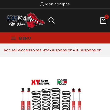
Mon compte
0
MENU
Accueil
Accessoires 4x4
Suspension
Kit Suspension