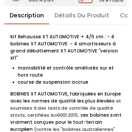
sous 14 jours
CB & Paypal
Description
Détails Du Produit
Com
Kit Rehausse XT AUTOMOTIVE + 4/5 cm :
- 4
bobines XT AUTOMOTIVE
- 4 amortisseurs à
grand débattement XT AUTOMOTIVE "version
xt1"
maniabilité et contrôle améliorés sur et
hors route
course de suspension accrue
BOBINES XT AUTOMOTIVE, fabriquées en Europe
avec les normes de qualité les plus élevées
et
soumises à des tests de contrôle de qualité
stricts, certifiées iso9001:2015,
ces bobines sont
vraiment conçues pour le tout-terrain
européen
(contre les "bobines australiennes"