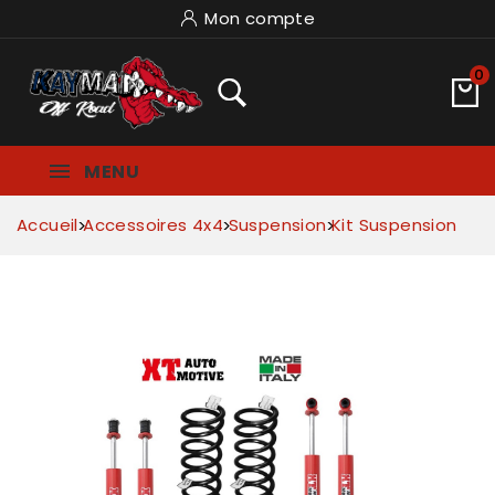
Mon compte
0
MENU
Accueil
Accessoires 4x4
Suspension
Kit Suspension