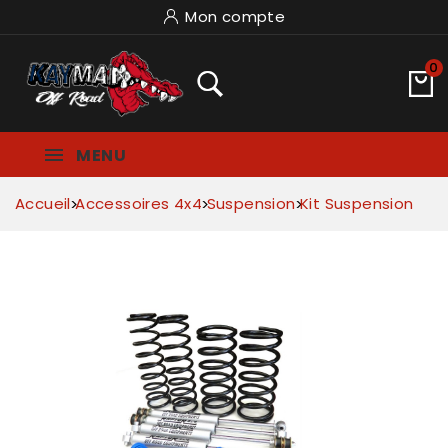
Mon compte
0
MENU
Accueil
Accessoires 4x4
Suspension
Kit Suspension