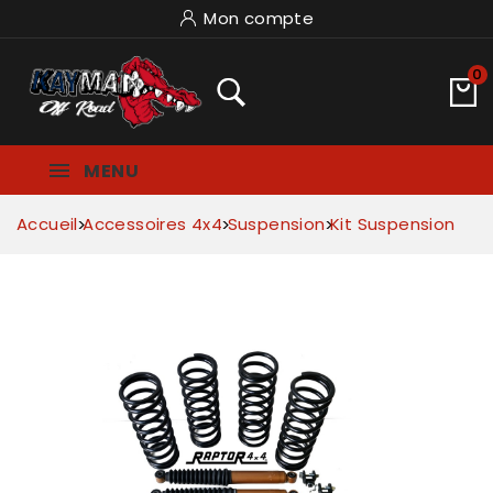
Mon compte
0
MENU
Accueil
Accessoires 4x4
Suspension
Kit Suspension