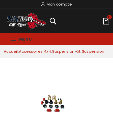
Mon compte
0
MENU
Accueil
Accessoires 4x4
Suspension
Kit Suspension