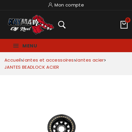
Mon compte
0
MENU
Accueil
Jantes et accessoires
Jantes acier
JANTES BEADLOCK ACIER