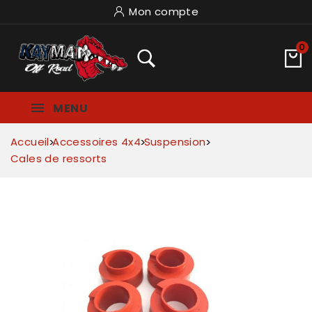
Mon compte
0
MENU
Accueil
Accessoires 4x4
Suspension
Cales de ressorts