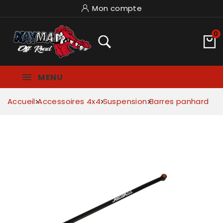
Mon compte
0
MENU
Accueil
Accessoires 4x4
Suspension
Barres panhard