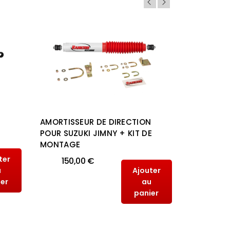
N
AMORTISSEUR DE DIRECTION
AMORTISS
POUR SUZUKI JIMNY + KIT DE
AUTOMOTI
MONTAGE
DEFENDER
ter
150,00 €
113,
u
Ajouter
ier
au
panier