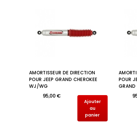
ON XT
AMORTISSEUR DE DIRECTION
AMORTI
N
POUR JEEP GRAND CHEROKEE
POUR J
WJ/WG
GRAND 
95,00 €
9
outer
Ajouter
au
au
anier
panier