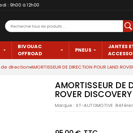
edi : 9h00 à 12h00
Rec
BIVOUAC
JANTES E
PNEUS
OFFROAD
ACCESSO
 de direction
AMORTISSEUR DE DIRECTION POUR LAND ROVER
AMORTISSEUR DE 
ROVER DISCOVERY 
Marque :
XT-AUTOMOTIVE
Référe
TTC