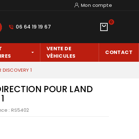
Mon compte
0
06 64 19 19 67
hercher
T
VENTE DE
CONTACT
IRES
VÉHICULES
 DISCOVERY 1
DIRECTION POUR LAND
1
nce
: RS5402