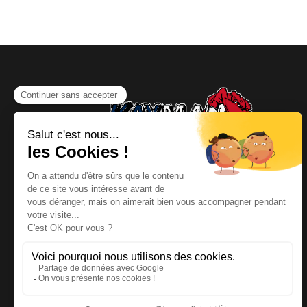
NOUS CONTACTER
Téléphone
:
06 64 19 19 67
Email
:
contact@kayman-
offroad.fr