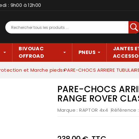
edi : 9h00 à 12h00
Rec
BIVOUAC
JANTES E
PNEUS
OFFROAD
ACCESSO
rotection et Marche pieds
PARE-CHOCS ARRIERE TUBULAIR
PARE-CHOCS ARRI
RANGE ROVER CLA
Marque :
RAPTOR 4x4
Référence
TTC