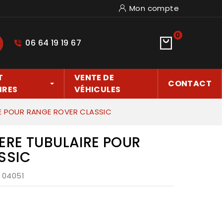
Mon compte
0
06 64 19 19 67
hercher
T
VENTE DE
CONTACT
IRES
VÉHICULES
E POUR RANGE ROVER CLASSIC
ERE TUBULAIRE POUR
SSIC
: 04051