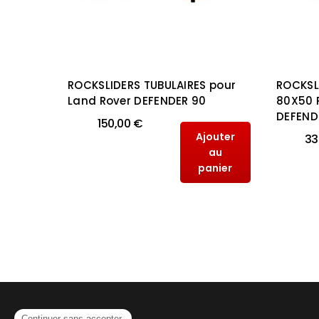
UR
ROCKSLIDERS TUBULAIRES pour
ROCKSL
Land Rover DEFENDER 90
80X50 
DEFEND
150,00 €
outer
Ajouter
33
au
au
anier
panier