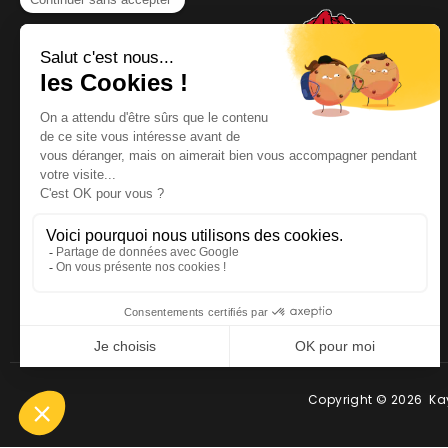
NOUS CONTACTER
Téléphone
:
06 64 19 19 67
Email
:
contact@kayman-
offroad.fr
Copyright © 2026 Kay