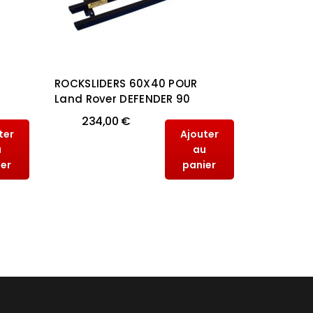
ROCKSLIDERS 60X40 POUR
ROCKSLID
Land Rover DEFENDER 90
POUR DEF
234,00 €
336,
ter
Ajouter
u
au
ier
panier