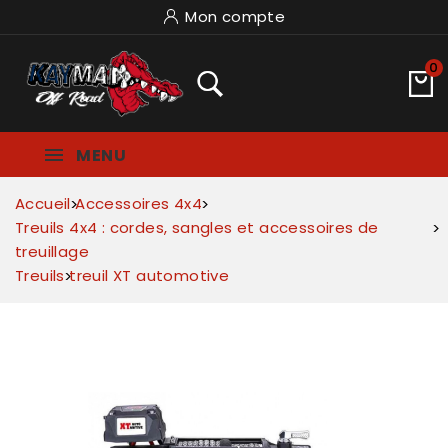
Mon compte
0
MENU
Accueil
Accessoires 4x4
Treuils 4x4 : cordes, sangles et accessoires de
treuillage
Treuils
treuil XT automotive