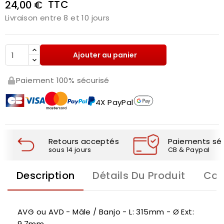
TTC
24,00 €
Livraison entre 8 et 10 jours
Ajouter au panier
Paiement 100% sécurisé
4X PayPal
Retours acceptés
Paiements séc
sous 14 jours
CB & Paypal
Description
Détails Du Produit
Com
AVG ou AVD - Mâle / Banjo - L: 315mm - Ø Ext:
9,7mm