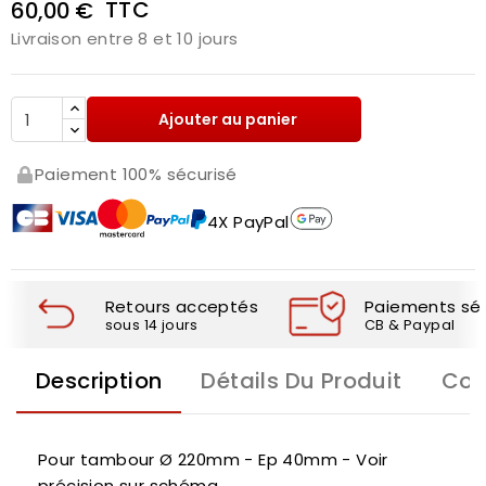
TTC
60,00 €
Livraison entre 8 et 10 jours
Ajouter au panier
Paiement 100% sécurisé
4X PayPal
Retours acceptés
Paiements séc
sous 14 jours
CB & Paypal
Description
Détails Du Produit
Com
Pour tambour Ø 220mm - Ep 40mm - Voir
précision sur schéma