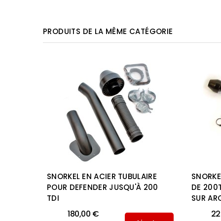
PRODUITS DE LA MÊME CATÉGORIE
2014+
SNORKEL EN ACIER TUBULAIRE
SNORKE
POUR DEFENDER JUSQU'À 200
DE 200T
TDI
SUR AR
outer
au
180,00 €
22