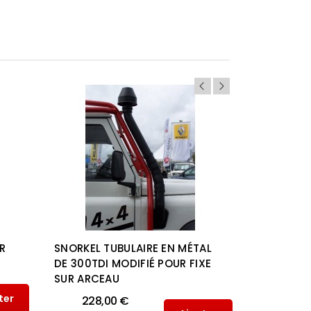
R
SNORKEL TUBULAIRE EN MÉTAL
SNORKEL 
DE 300TDI MODIFIÉ POUR FIXE
POUR SUZ
SUR ARCEAU
4X4
ter
228,00 €
203,