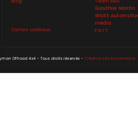
Blog
Team MRS
Gauthier Martin
WILKS Automotiv
media
Cartes cadeaux
FVLTT
man Offroad 4x4 - Tous droits réservés -
Création site ecommerce : 