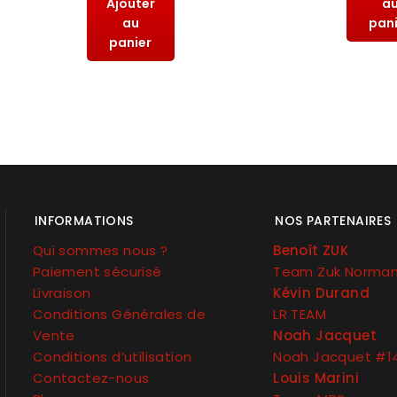
Ajouter
a
au
pan
panier
INFORMATIONS
NOS PARTENAIRES
Qui sommes nous ?
Benoît ZUK
Paiement sécurisé
Team Zuk Norma
Livraison
Kévin Durand
Conditions Générales de
LR TEAM
Vente
Noah Jacquet
Conditions d’utilisation
Noah Jacquet #1
Contactez-nous
Louis Marini