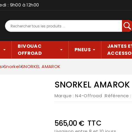
edi : 9h00 à 12h00
Rec
BIVOUAC
JANTES E
PNEUS
OFFROAD
ACCESSO
s
Snorkel
SNORKEL AMAROK
SNORKEL AMAROK
Marque :
N4-Offroad
Référence
TTC
565,00 €
Livraison entre 8 et 10 jours