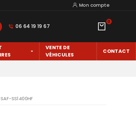
Mon compte
0
06 64 19 19 67
hercher
T
VENTE DE
CONTACT
IRES
VÉHICULES
: SAF-SS1400HF