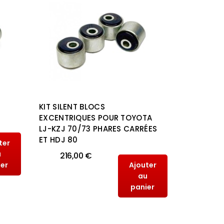
KIT SILENT BLOCS
KIT SILEN
EXCENTRIQUES POUR TOYOTA
POLYURÉT
LJ-KZJ 70/73 PHARES CARRÉES
MITSUBISH
ET HDJ 80
2015
ter
u
216,00 €
100,
ier
Ajouter
au
panier