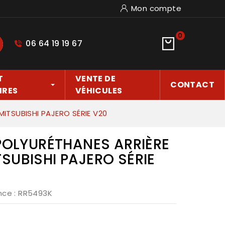
Mon compte
0
06 64 19 19 67
hercher
T
VENTE DE
CONTACT
IRES
VÉHICULES
ITSUBISHI PAJERO SÉRIE V20
 POLYURÉTHANES ARRIÈRE
SUBISHI PAJERO SÉRIE
nce
: RR5493K