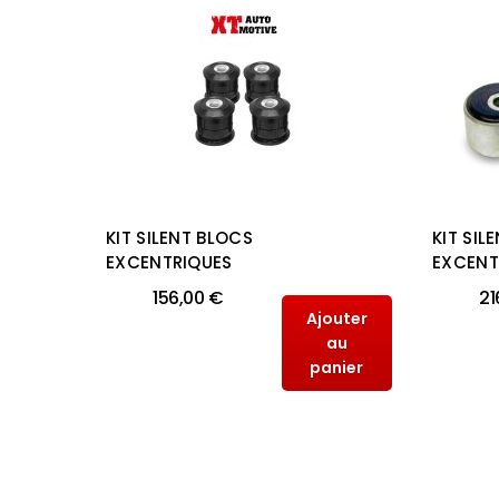
KIT SILENT BLOCS
KIT SIL
ARD
EXCENTRIQUES
EXCENT
KZJ
156,00 €
21
Ajouter
au
outer
panier
au
anier