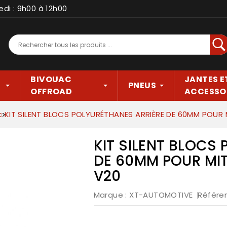
edi : 9h00 à 12h00
Rec
BIVOUAC
JANTES E
PNEUS
OFFROAD
ACCESSO
c
KIT SILENT BLOCS POLYURÉTHANES ARRIÈRE DE 60MM POUR M
KIT SILENT BLOCS
DE 60MM POUR MIT
V20
Marque :
XT-AUTOMOTIVE
Référe