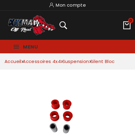
Mon compte
0
MENU
Accueil
Accessoires 4x4
Suspension
Silent Bloc