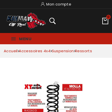
Mon compte
0
MENU
Accueil
Accessoires 4x4
Suspension
Ressorts