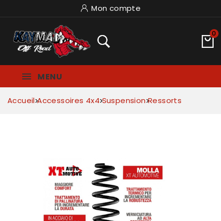
Mon compte
0
MENU
Accueil
Accessoires 4x4
Suspension
Ressorts