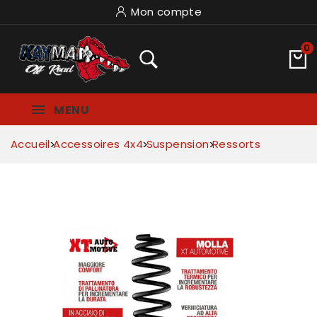
Mon compte
0
MENU
Accueil
Accessoires 4x4
Suspension
Ressorts