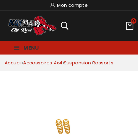
Mon compte
0
MENU
Accueil
Accessoires 4x4
Suspension
Ressorts