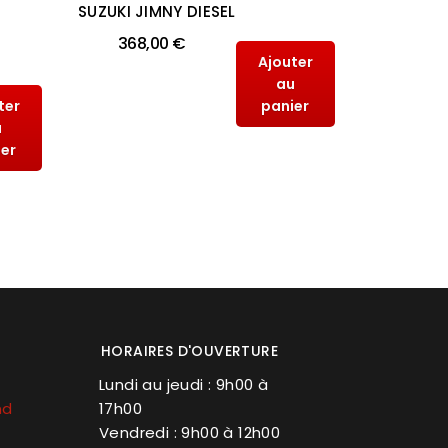
SUZUKI JIMNY DIESEL
SUZUKI J
368,00 €
368,
Ajouter
au
ter
panier
u
ier
HORAIRES D'OUVERTURE
Lundi au jeudi : 9h00 à
nd
17h00
Vendredi : 9h00 à 12h00