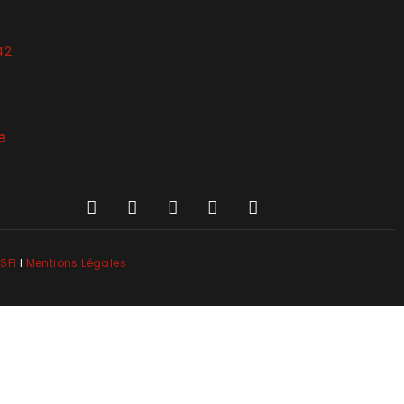
42
e
SFI
l
Mentions Légales