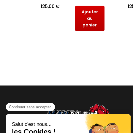
125,00 €
12
Ajouter
outer
au
au
panier
anier