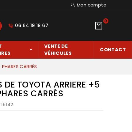
Mon compte
0
06 64 19 19 67
hercher
T
VENTE DE
CONTACT
IRES
VÉHICULES
J PHARES CARRÉS
S DE TOYOTA ARRIERE +5
 PHARES CARRÉS
: 15142