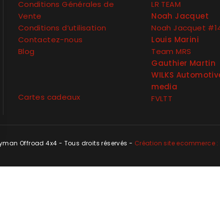
Conditions Générales de
LR TEAM
Vente
Noah Jacquet
Conditions d’utilisation
Noah Jacquet #1
Contactez-nous
Louis Marini
Blog
Team MRS
Gauthier Martin
WILKS Automotiv
media
Cartes cadeaux
FVLTT
man Offroad 4x4 - Tous droits réservés -
Création site ecommerce : 