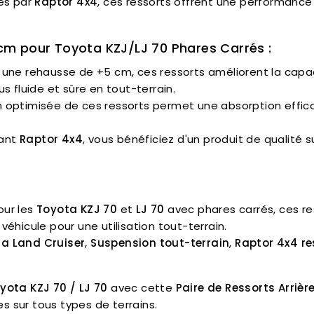
ués par
Raptor 4x4
, ces ressorts offrent une performance
cm pour Toyota KZJ/LJ 70 Phares Carrés :
 une rehausse de +5 cm, ces ressorts améliorent la capac
s fluide et sûre en tout-terrain.
n optimisée de ces ressorts permet une absorption effica
sant
Raptor 4x4
, vous bénéficiez d'un produit de qualité 
ur les
Toyota KZJ 70
et
LJ 70
avec phares carrés, ces res
éhicule pour une utilisation tout-terrain.
a Land Cruiser
,
Suspension tout-terrain
,
Raptor 4x4 re
yota KZJ 70 / LJ 70
avec cette
Paire de Ressorts Arriè
s sur tous types de terrains.