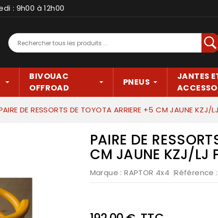
edi : 9h00 à 12h00
Rec
BIVOUAC
JANTES E
PNEUS
OFFROAD
ACCESSO
PAIRE DE RESSORTS DE TOYOTA ARRIERE +5 CM JAUNE KZJ/L
PAIRE DE RESSORT
CM JAUNE KZJ/LJ
Marque :
RAPTOR 4x4
Référence
TTC