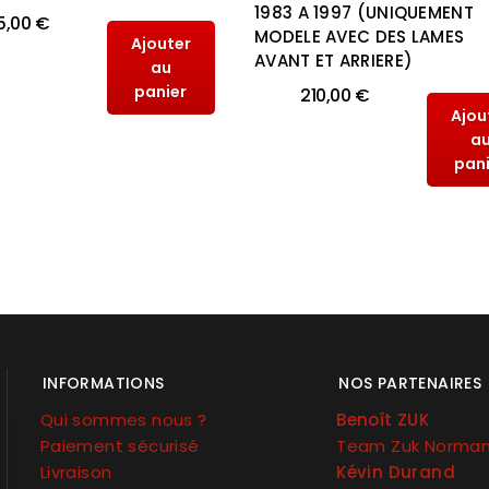
1983 A 1997 (UNIQUEMENT
5,00 €
MODELE AVEC DES LAMES
Ajouter
AVANT ET ARRIERE)
au
panier
210,00 €
Ajou
a
pan
INFORMATIONS
NOS PARTENAIRES
Qui sommes nous ?
Benoît ZUK
Paiement sécurisé
Team Zuk Norma
Livraison
Kévin Durand