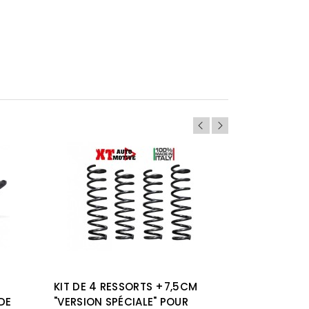
KIT DE 4 RESSORTS +7,5CM
KIT DE 4
DE
"VERSION SPÉCIALE" POUR
"VERSION 