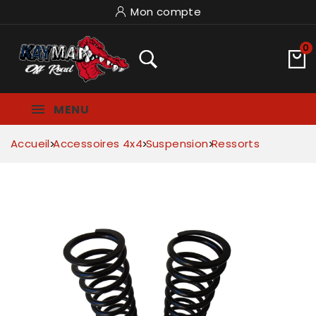
Mon compte
0
MENU
Accueil
Accessoires 4x4
Suspension
Ressorts