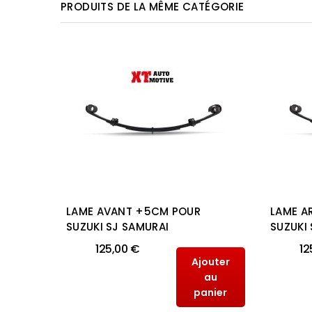
PRODUITS DE LA MÊME CATÉGORIE
2CM
LAME AVANT +5CM POUR
LAME A
AN
SUZUKI SJ SAMURAI
SUZUKI
125,00 €
12
Ajouter
outer
au
au
panier
anier