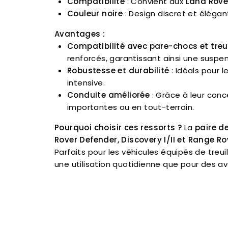
Compatibilité
: Convient aux
Land Rover
Couleur noire
: Design discret et élégan
Avantages :
Compatibilité avec pare-chocs et treu
renforcés, garantissant ainsi une suspen
Robustesse et durabilité
: Idéals pour l
intensive.
Conduite améliorée
: Grâce à leur con
importantes ou en tout-terrain.
Pourquoi choisir ces ressorts ?
La
paire d
Rover Defender, Discovery I/II et Range Ro
Parfaits pour les véhicules équipés de treu
une utilisation quotidienne que pour des av