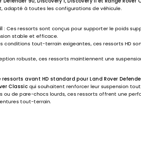
 Defender 90, Discovery I, Discovery II et Range Rover 
t, adapté à toutes les configurations de véhicule.
il
: Ces ressorts sont conçus pour supporter le poids sup
sion stable et efficace.
es conditions tout-terrain exigeantes, ces ressorts HD son
ception robuste, ces ressorts maintiennent une suspens
e ressorts avant HD standard pour Land Rover Defende
ver Classic
qui souhaitent renforcer leur suspension tou
ils ou de pare-chocs lourds, ces ressorts offrent une perf
entures tout-terrain.