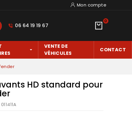
Mon compte
0
06 64 19 19 67
hercher
T
VENTE DE
CONTACT
IRES
VÉHICULES
fender
 avants HD standard pour
der
: 011411A