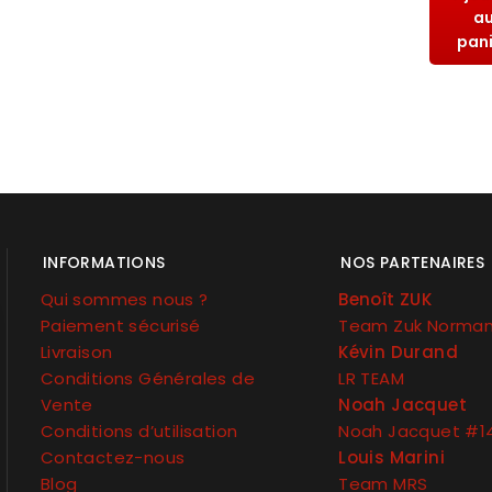
a
pan
INFORMATIONS
NOS PARTENAIRES
Qui sommes nous ?
Benoît ZUK
Paiement sécurisé
Team Zuk Norma
Livraison
Kévin Durand
Conditions Générales de
LR TEAM
Vente
Noah Jacquet
Conditions d’utilisation
Noah Jacquet #1
Contactez-nous
Louis Marini
Blog
Team MRS