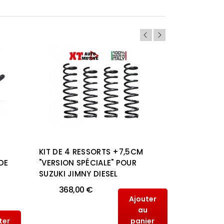
KIT DE 4 RESSORTS +7,5CM
KIT DE 4
DE
"VERSION SPÉCIALE" POUR
"VERSION 
SUZUKI JIMNY DIESEL
SUZUKI J
368,00 €
368,
Ajouter
au
ter
panier