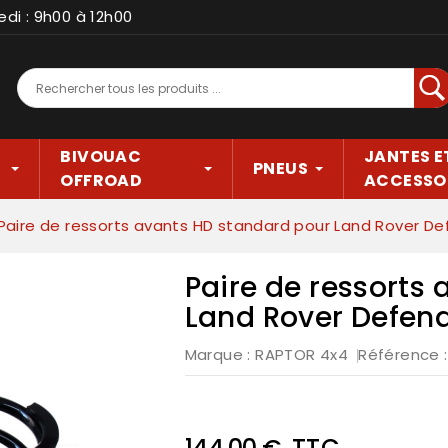
edi : 9h00 à 12h00
Rec
BIVOUAC
JANTES E
PNEUS
OFFROAD
ACCESSO
Paire de ressorts avants HD standard pour Land Rover De
Paire de ressorts
Land Rover Defen
Marque :
RAPTOR 4x4
Référence
TTC