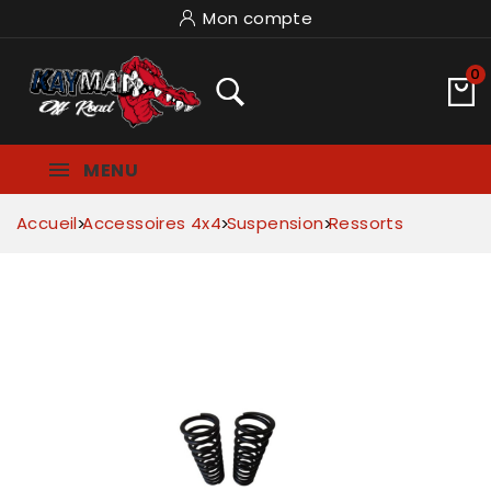
Mon compte
0
MENU
Accueil
Accessoires 4x4
Suspension
Ressorts