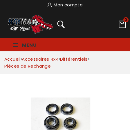
Mon compte
0
MENU
Accueil
Accessoires 4x4
Différentiels
Pièces de Rechange