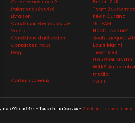
Qui sommes nous ?
Benoît ZUK
Paiement sécurisé
Team Zuk Norma
Livraison
Kévin Durand
Conditions Générales de
LR TEAM
Vente
Noah Jacquet
Conditions d’utilisation
Noah Jacquet #1
Contactez-nous
Louis Marini
Blog
Team MRS
Gauthier Martin
WILKS Automotiv
media
Cartes cadeaux
FVLTT
man Offroad 4x4 - Tous droits réservés -
Création site ecommerce : 