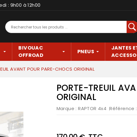
edi : 9h00 à 12h00
Rec
BIVOUAC
JANTES E
PNEUS
OFFROAD
ACCESSO
EUIL AVANT POUR PARE-CHOCS ORIGINAL
PORTE-TREUIL AV
ORIGINAL
Marque :
RAPTOR 4x4
Référence
TTC