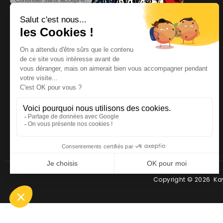
NOUS CONTACTER
Téléphone
:
06 64 19 19 67
Email
:
contact@kayman-
offroad.fr
Copyright © 2026 Kay