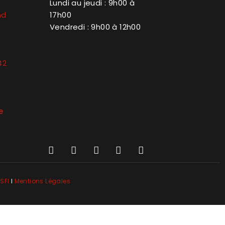
Lundi au jeudi : 9h00 à
nd
17h00
Vendredi : 9h00 à 12h00
42
e
SFI
l
Mentions Légales