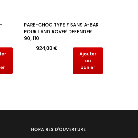
-
PARE-CHOC TYPE F SANS A-BAR
PARE-CHO
POUR LAND ROVER DEFENDER
BAR POUR
90, 110
DEFENDER 
924,00 €
1 056
ter
Ajouter
u
au
ier
panier
HORAIRES D'OUVERTURE