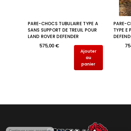
PTOR
PARE-CHOCS TUBULAIRE TYPE A
PARE-C
AND
SANS SUPPORT DE TREUIL POUR
TYPE E
LAND ROVER DEFENDER
DEFENDE
575,00 €
75
outer
Ajouter
au
au
anier
panier